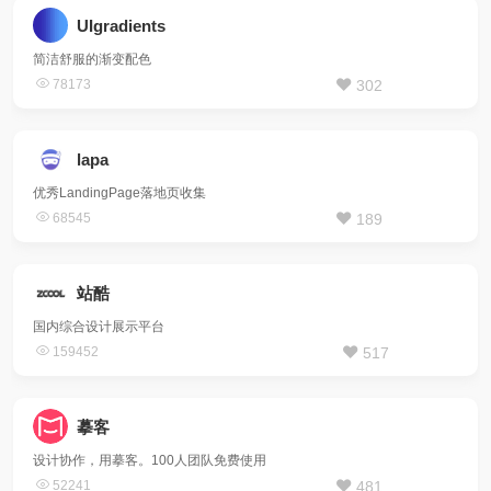
UIgradients
简洁舒服的渐变配色
78173
302
lapa
优秀LandingPage落地页收集
68545
189
站酷
国内综合设计展示平台
159452
517
摹客
设计协作，用摹客。100人团队免费使用
52241
481