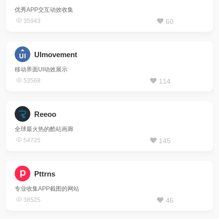
优秀APP交互动效收集
35943
60
UImovement
移动界面UI动效展示
53568
114
Reeoo
全球最火热的酷站画廊
54725
145
Pttrns
专业收集APP截图的网站
38525
46