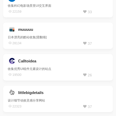
收集科幻电影场景里UI交互界面
22159
33
muuuuu
日本漂亮的酷站收集[需翻墙]
28134
37
Calltoidea
收集优秀UI组件元素设计的站点
19500
26
littlebigdetails
设计细节动效灵感分享网站
22323
37