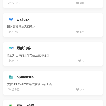
22935
68
waifu2x
图片智能算法无损放大
21691
62
思默问答
思默AI让你的工作与生活效率提升
3447
2
optimizilla
支持JPEG和PNG格式在线压缩工具
16762
27
草料二维码