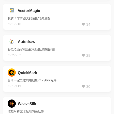
VectorMagic
收费！非常强大的位图转矢量图
17910
34
Autodraw
谷歌绘画智能匹配相应图形[需翻墙]
27962
28
QuickMark
台湾一家二维码在线制作和APP程序
17119
30
WeaveSilk
炫酷对称艺术纹理特效绘制